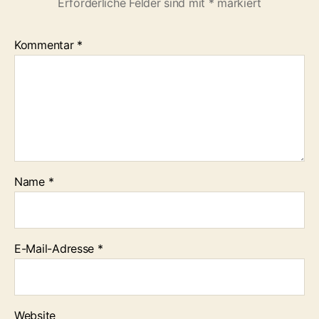
Erforderliche Felder sind mit
*
markiert
d
y
n
Kommentar
*
a
m
o
Name
*
E-Mail-Adresse
*
Website