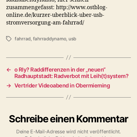
a
d
r
zusammengefasst: http://www.ostblog-
u
a
s
online.de/kurzer-uberblick-uber-usb-
t
t
o
stromversorgung-am-fahrrad/
o
u
r
r
m
g
u
fahrrad
,
fahrraddynamo
,
usb
S
n
c
g
h
ü
l
b
a
←
o Rly? Raddifferenzen in der „neuen“
e
g
Radhauptstadt: Radverbot mit Leih(t)system?
r
w
d
→
Vertrider Videoabend in Obermieming
ö
e
r
n
t
N
e
a
r
Schreibe einen Kommentar
b
e
Deine E-Mail-Adresse wird nicht veröffentlicht.
n