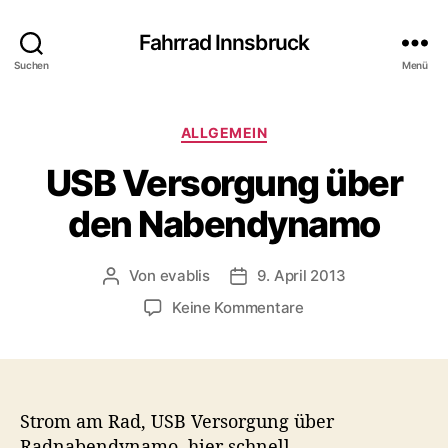
Fahrrad Innsbruck
Suchen
Menü
K
ALLGEMEIN
a
USB Versorgung über
t
e
den Nabendynamo
g
o
r
Von
evablis
9. April 2013
B
B
i
e
e
e
z
Keine Kommentare
i
i
n
u
t
t
U
r
r
S
a
a
B
g
g
V
Strom am Rad, USB Versorgung über
s
s
e
Radnabendynamo, hier schnell