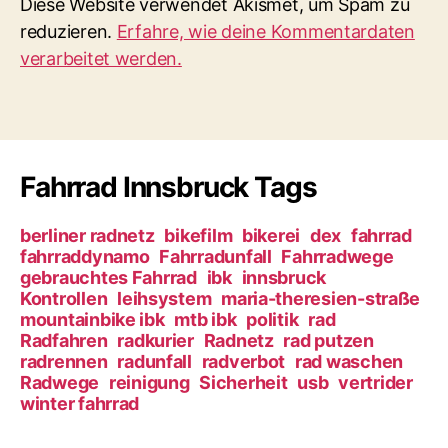
Diese Website verwendet Akismet, um Spam zu
reduzieren.
Erfahre, wie deine Kommentardaten
verarbeitet werden.
Fahrrad Innsbruck Tags
berliner radnetz
bikefilm
bikerei
dex
fahrrad
fahrraddynamo
Fahrradunfall
Fahrradwege
gebrauchtes Fahrrad
ibk
innsbruck
Kontrollen
leihsystem
maria-theresien-straße
mountainbike ibk
mtb ibk
politik
rad
Radfahren
radkurier
Radnetz
rad putzen
radrennen
radunfall
radverbot
rad waschen
Radwege
reinigung
Sicherheit
usb
vertrider
winter fahrrad