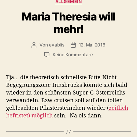
K
ALLGEMEIN
a
Maria Theresia will
t
e
mehr!
g
o
r
Von
evablis
12. Mai 2016
B
B
i
e
e
e
z
Keine Kommentare
i
i
n
u
t
t
M
r
r
a
Tja… die theoretisch schnellste Bitte-Nicht-
a
a
r
Begegnungszone Innsbrucks könnte sich bald
g
g
i
wieder in den schönsten Super-G Österreichs
s
s
a
a
d
verwandeln. Bzw cruisen soll auf den tollen
T
u
a
gebleachten Pflastersteinchen wieder (
zeitlich
h
t
t
befristet) möglich
sein. Na ois dann.
e
o
u
r
r
m
e
s