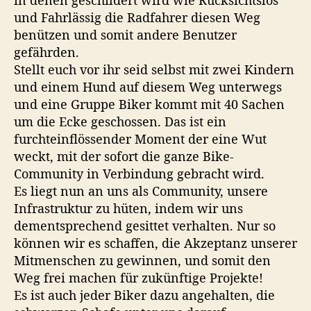
in denen geschildert wird wie Rücksichtslos
p
(
und Fahrlässig die Radfahrer diesen Weg
a
S
benützen und somit andere Benutzer
r
c
gefährden.
h
a
Stellt euch vor ihr seid selbst mit zwei Kindern
i
d
und einem Hund auf diesem Weg unterwegs
l
e
und eine Gruppe Biker kommt mit 40 Sachen
l
“
e
um die Ecke geschossen. Das ist ein
r
furchteinflössender Moment der eine Wut
w
weckt, mit der sofort die ganze Bike-
e
Community in Verbindung gebracht wird.
g
Es liegt nun an uns als Community, unsere
)
Infrastruktur zu hüten, indem wir uns
dementsprechend gesittet verhalten. Nur so
können wir es schaffen, die Akzeptanz unserer
Mitmenschen zu gewinnen, und somit den
Weg frei machen für zukünftige Projekte!
Es ist auch jeder Biker dazu angehalten, die