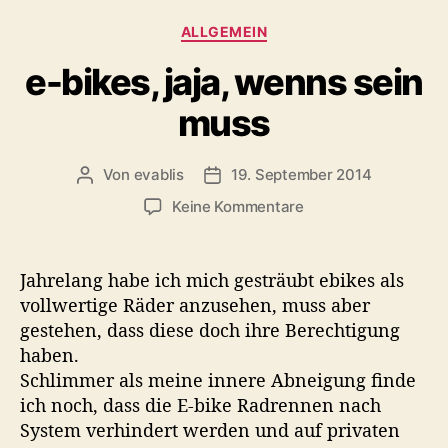
i
K
ALLGEMEIN
a
a
w
e-bikes, jaja, wenns sein
t
i
e
l
muss
g
l
o
m
r
e
Von
evablis
19. September 2014
B
B
i
h
e
e
e
z
Keine Kommentare
r
i
i
n
u
!
t
t
e
r
r
-
Jahrelang habe ich mich gesträubt ebikes als
a
a
b
vollwertige Räder anzusehen, muss aber
g
g
i
gestehen, dass diese doch ihre Berechtigung
s
s
k
a
d
haben.
e
u
a
Schlimmer als meine innere Abneigung finde
s
t
t
ich noch, dass die E-bike Radrennen nach
,
o
u
j
System verhindert werden und auf privaten
r
m
a