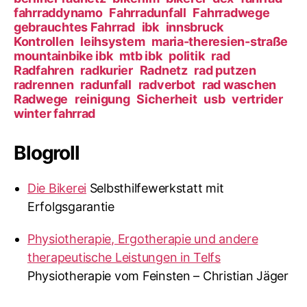
t
fahrraddynamo
Fahrradunfall
Fahrradwege
a
e
gebrauchtes Fahrrad
ibk
innsbruck
G
Kontrollen
leihsystem
maria-theresien-straße
g
P
mountainbike ibk
mtb ibk
politik
rad
X
Radfahren
radkurier
Radnetz
rad putzen
s
radrennen
radunfall
radverbot
rad waschen
Radwege
reinigung
Sicherheit
usb
vertrider
n
winter fahrrad
a
Blogroll
v
i
Die Bikerei
Selbsthilfewerkstatt mit
Erfolgsgarantie
g
a
Physiotherapie, Ergotherapie und andere
therapeutische Leistungen in Telfs
t
Physiotherapie vom Feinsten – Christian Jäger
i