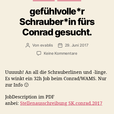
o
a
a
m
h
gefühlvolle*r
t
e
r
e
Schrauber*in fürs
r
g
t
a
o
e
Conrad gesucht.
d
r
r
p
i
F
a
e
Von
evablis
29. Juni 2017
B
B
r
n
R
e
e
a
z
Keine Kommentare
E
i
i
d
u
I
t
t
e
g
r
r
E
e
Uuuuuh! An all die Schrauberlinen und -linge.
a
a
F
f
Es winkt ein 32h Job beim Conrad/WAMS. Nur
g
g
ü
A
zur Info 🙂
s
s
h
H
a
d
l
R
u
a
JobDescription im PDF
v
t
t
anbei:
Stellenausschreibung SK.conrad.2017
T
o
o
u
l
d
r
m