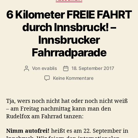
a
6 Kilometer FREIE FAHRT
t
e
durch Innsbruck! –
g
o
Innsbrucker
r
i
Fahrradparade
e
n
Von
evablis
18. September 2017
B
B
e
e
z
Keine Kommentare
i
i
u
t
t
6
r
r
K
Tja, wers noch nicht hat oder noch nicht weiß
a
a
i
– am Freitag nachmittag kann man den
g
g
l
Rudelfox am Fahrrad tanzen:
s
s
o
a
d
m
u
a
Nimm autofrei!
heißt es am 22. September in
e
t
t