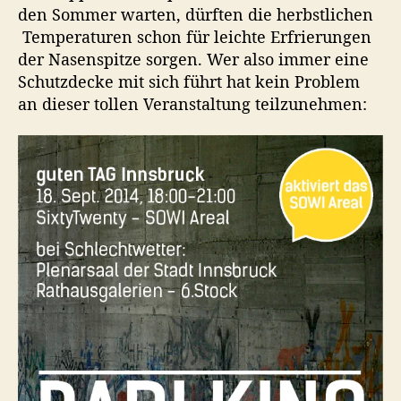
d
den Sommer warten, dürften die herbstlichen
g
g
l
Temperaturen schon für leichte Erfrierungen
s
s
k
a
d
der Nasenspitze sorgen. Wer also immer eine
i
u
a
Schutzdecke mit sich führt hat kein Problem
n
t
t
an dieser tollen Veranstaltung teilzunehmen:
o
o
u
i
r
m
m
S
o
w
i
A
r
e
a
l