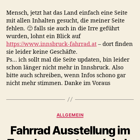
t
t
A
r
r
c
Mensch, jetzt hat das Land einfach eine Seite
a
a
h
mit allen Inhalten gesucht, die meiner Seite
g
g
t
fehlen. 🙂 falls sie auch in die Irre geführt
s
s
u
a
d
wurden, lohnt ein Blick auf
n
u
a
https://www.innsbruck-fahrrad.at
– dort finden
g
t
t
sie leider keine Geschäfte.
,
o
u
V
Ps… ich sollt mal die Seite updaten, bin leider
r
m
e
schon länger nicht mehr in Innsbruck. Also
r
bitte auch schreiben, wenn Infos schono gar
w
nicht mehr stimmen. Danke im Voraus
e
c
h
s
l
K
ALLGEMEIN
u
a
Fahrrad Ausstellung im
n
t
g
e