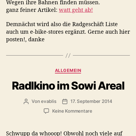
Wegen ihre Bahnen finden müssen.
j
ganz feiner Artikel:
watt geht ab!
a
,
Demnächst wird also die Radgeschäft Liste
w
auch um e-bike-stores ergänzt. Gerne auch hier
e
posten!, danke
n
n
s
s
e
K
ALLGEMEIN
i
a
n
Radlkino im Sowi Areal
t
m
e
u
g
s
Von
evablis
17. September 2014
B
B
o
s
e
e
r
z
Keine Kommentare
i
i
i
u
t
t
e
R
r
r
n
a
Schwupp da whooop! Obwohl noch viele auf
a
a