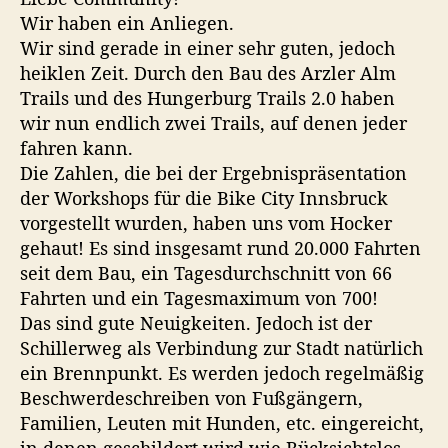
a
t
t
o
n
Wir haben ein Anliegen.
u
o
u
n
Wir sind gerade in einer sehr guten, jedoch
s
s
r
m
r
a
heiklen Zeit. Durch den Bau des Arzler Alm
b
a
m
Trails und des Hungerburg Trails 2.0 haben
r
d
S
wir nun endlich zwei Trails, auf denen jeder
g
u
p
fahren kann.
e
c
a
s
Die Zahlen, die bei der Ergebnispräsentation
z
k
u
der Workshops für die Bike City Innsbruck
i
e
c
vorgestellt wurden, haben uns vom Hocker
e
r
h
r
gehaut! Es sind insgesamt rund 20.000 Fahrten
t
F
w
seit dem Bau, ein Tagesdurchschnitt von 66
.
e
a
Fahrten und ein Tagesmaximum von 700!
g
h
Das sind gute Neuigkeiten. Jedoch ist der
,
r
Schillerweg als Verbindung zur Stadt natürlich
b
ein Brennpunkt. Es werden jedoch regelmäßig
r
i
Beschwerdeschreiben von Fußgängern,
a
t
t
Familien, Leuten mit Hunden, etc. eingereicht,
d
e