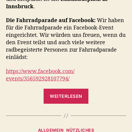
s
Innsbruck
.
b
r
Die Fahrradparade auf Facebook:
Wir haben
u
für die Fahrradparade ein Facebook-Event
c
eingerichtet. Wir würden uns freuen, wenn du
k
den Event teilst und auch viele weitere
!
radbegeisterte Personen zur Fahrradparade
–
einlädst:
I
n
n
https://www.facebook.com/
s
events/356592928107794/
b
r
„
u
WEITERLESEN
6
c
K
k
e
i
r
l
F
K
ALLGEMEIN
NÜTZLICHES