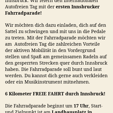
Innsbruck. Wir feiern den internationalen
t
o
u
Autofreien Tag mit der
ersten Innsbrucker
e
r
m
r
Fahrradparade!
F
R
Wir möchten dich dazu einladen, dich auf den
E
Sattel zu schwingen und mit uns in die Pedale
I
zu treten. Mit der Fahrradparade möchten wir
E
am Autofreien Tag die zahlreichen Vorteile
F
der aktiven Mobilität in den Vordergrund
A
stellen und Spaß am gemeinsamen Radeln auf
H
R
den gesperrten Strecken quer durch Innsbruck
T
haben. Die Fahrradparade soll bunt und laut
d
werden. Du kannst dich gerne auch verkleiden
u
oder ein Musikinstrument mitnehmen.
r
c
6 Kilometer FREIE FAHRT durch Innsbruck!
h
I
Die Fahrradparade beginnt um
17 Uhr
, Start-
n
und Zielpunkt ist am
Landhausplatz in
n