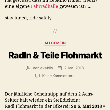
s
eine eigene
Fahrradhalle
gewesen ist? …
l
o
stay tuned, ride safely
k
a
l
e
F
K
ALLGEMEIN
a
a
h
Radln & Teile Flohmarkt
t
r
e
r
g
a
Von
evablis
2. Mai 2018
B
B
o
d
e
e
r
z
Keine Kommentare
g
i
i
i
u
e
t
t
e
R
s
r
r
n
a
Der jährliche Geheimtipp auf dem 2 Achs-
c
a
a
d
h
Sektor hält wieder ein Stelldichein:
g
g
l
i
Radl Flohmarkt in der Bikerei:
So 6. Mai 2018 •
s
s
n
c