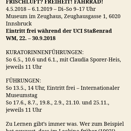
FRISCHLUFT? FREIHEIT! FAHRRAD!
l
4.5.2018 – 6.1.2019 – Di–So 9–17 Uhr
l
Museum im Zeughaus, Zeughausgasse 1, 6020
u
Innsbruck
n
Eintritt frei während der UCI Staßenrad
g
i
WM, 22. – 30.9.2018
m
Z
KURATORINNENFÜHRUNGEN:
e
So 6.5., 10.6 und 6.1., mit Claudia Sporer-Heis,
u
jeweils 11 Uhr
g
h
FÜHRUNGEN:
a
So 13.5., 14 Uhr, Eintritt frei – Internationaler
u
Museumstag
s
–
So 17.6., 8.7., 19.8., 2.9., 21.10. und 25.11.,
e
jeweils 11 Uhr
t
w
Zu Lernen gibt’s immer was. Wer zum Beispiel
a
hat gewusst, dass im Leokino früher (1902!)