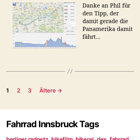
R
r
m
Danke an Phil für
a
den Tipp, der
d
damit gerade die
-
Panamerika damit
R
fährt…
e
i
s
e
m
i
t
B
C
1
2
3
Ältere
→
y
e
c
l
i
e
r
Fahrrad Innsbruck Tags
t
o
u
r
berliner radnetz
bikefilm
bikerei
dex
fahrrad