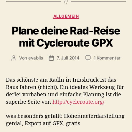
K
ALLGEMEIN
a
Plane deine Rad-Reise
t
e
mit Cycleroute GPX
g
o
r
z
Von
evablis
7. Juli 2014
1 Kommentar
B
B
i
u
e
e
e
P
i
i
n
l
t
t
Das schönste am Radln in Innsbruck ist das
a
r
r
Raus fahren (chichi). Ein ideales Werkzeug für
n
a
a
derlei vorhaben und einfache Planung ist die
e
g
g
superbe Seite von
http://cycleroute.org/
d
s
s
e
a
d
was besonders gefällt: Höhenmeterdarstellung
i
u
a
genial, Export auf GPX, gratis
n
t
t
e
o
u