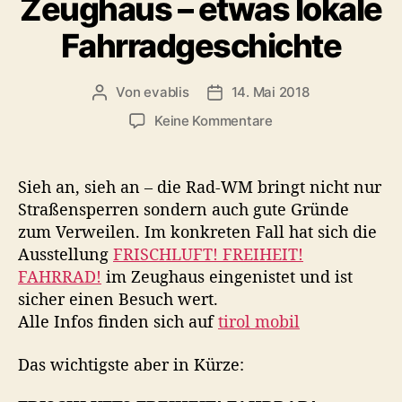
Zeughaus – etwas lokale
s
g
g
o
Fahrradgeschichte
e
r
f
i
a
e
Von
evablis
14. Mai 2018
B
B
h
n
e
e
r
z
Keine Kommentare
i
i
u
t
t
F
r
r
a
Sieh an, sieh an – die Rad-WM bringt nicht nur
a
a
h
Straßensperren sondern auch gute Gründe
g
g
r
zum Verweilen. Im konkreten Fall hat sich die
s
s
r
a
d
Ausstellung
FRISCHLUFT! FREIHEIT!
a
u
a
FAHRRAD!
im Zeughaus eingenistet und ist
d
t
t
sicher einen Besuch wert.
A
o
u
u
Alle Infos finden sich auf
tirol mobil
r
m
s
s
Das wichtigste aber in Kürze:
t
e