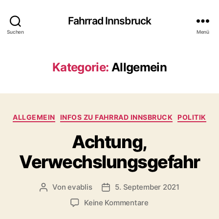
Fahrrad Innsbruck
Suchen
Menü
Kategorie:
Allgemein
K
ALLGEMEIN
INFOS ZU FAHRRAD INNSBRUCK
POLITIK
a
Achtung,
t
e
Verwechslungsgefahr
g
o
r
Von
evablis
5. September 2021
B
B
i
e
e
e
z
Keine Kommentare
i
i
n
u