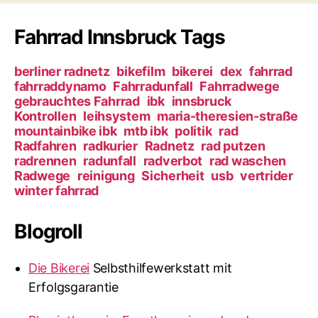
Fahrrad Innsbruck Tags
berliner radnetz
bikefilm
bikerei
dex
fahrrad
fahrraddynamo
Fahrradunfall
Fahrradwege
gebrauchtes Fahrrad
ibk
innsbruck
Kontrollen
leihsystem
maria-theresien-straße
mountainbike ibk
mtb ibk
politik
rad
Radfahren
radkurier
Radnetz
rad putzen
radrennen
radunfall
radverbot
rad waschen
Radwege
reinigung
Sicherheit
usb
vertrider
winter fahrrad
Blogroll
Die Bikerei
Selbsthilfewerkstatt mit
Erfolgsgarantie