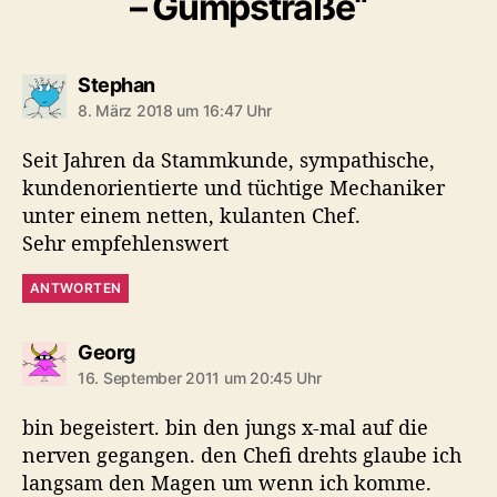
– Gumpstraße“
s
Stephan
a
8. März 2018 um 16:47 Uhr
g
t
Seit Jahren da Stammkunde, sympathische,
:
kundenorientierte und tüchtige Mechaniker
unter einem netten, kulanten Chef.
Sehr empfehlenswert
ANTWORTEN
s
Georg
a
16. September 2011 um 20:45 Uhr
g
t
bin begeistert. bin den jungs x-mal auf die
:
nerven gegangen. den Chefi drehts glaube ich
langsam den Magen um wenn ich komme.