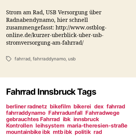
t
t
U
r
r
S
Strom am Rad, USB Versorgung über
a
a
B
Radnabendynamo, hier schnell
g
g
V
zusammengefasst: http://www.ostblog-
s
s
e
a
d
online.de/kurzer-uberblick-uber-usb-
r
u
a
stromversorgung-am-fahrrad/
s
t
t
o
o
u
r
fahrrad
,
fahrraddynamo
,
usb
S
r
m
g
c
u
h
n
l
g
a
Fahrrad Innsbruck Tags
ü
g
b
w
e
ö
berliner radnetz
bikefilm
bikerei
dex
fahrrad
r
r
fahrraddynamo
Fahrradunfall
Fahrradwege
d
gebrauchtes Fahrrad
ibk
innsbruck
t
e
Kontrollen
leihsystem
maria-theresien-straße
e
n
mountainbike ibk
mtb ibk
politik
rad
r