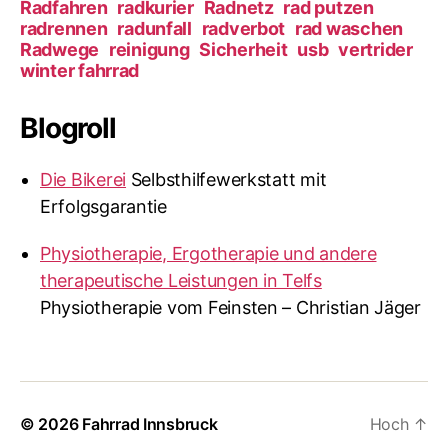
N
Radfahren
radkurier
Radnetz
rad putzen
a
radrennen
radunfall
radverbot
rad waschen
b
Radwege
reinigung
Sicherheit
usb
vertrider
e
winter fahrrad
n
d
Blogroll
y
n
a
Die Bikerei
Selbsthilfewerkstatt mit
m
Erfolgsgarantie
o
Physiotherapie, Ergotherapie und andere
therapeutische Leistungen in Telfs
Physiotherapie vom Feinsten – Christian Jäger
© 2026
Fahrrad Innsbruck
Hoch
↑