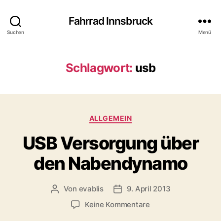
Fahrrad Innsbruck
Suchen
Menü
Schlagwort:
usb
K
ALLGEMEIN
a
USB Versorgung über
t
e
den Nabendynamo
g
o
r
Von
evablis
9. April 2013
B
B
i
e
e
e
z
Keine Kommentare
i
i
n
u