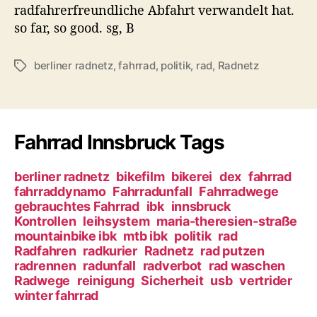
s
radfahrerfreundliche Abfahrt verwandelt hat.
t
so far, so good. sg, B
a
l
t
berliner radnetz
,
fahrrad
,
politik
,
rad
,
Radnetz
S
e
c
n
h
l
a
Fahrrad Innsbruck Tags
g
w
ö
berliner radnetz
bikefilm
bikerei
dex
fahrrad
r
fahrraddynamo
Fahrradunfall
Fahrradwege
gebrauchtes Fahrrad
ibk
innsbruck
t
Kontrollen
leihsystem
maria-theresien-straße
e
mountainbike ibk
mtb ibk
politik
rad
r
Radfahren
radkurier
Radnetz
rad putzen
radrennen
radunfall
radverbot
rad waschen
Radwege
reinigung
Sicherheit
usb
vertrider
winter fahrrad