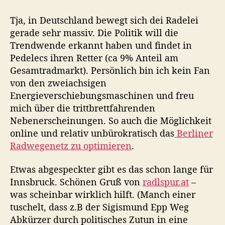
t
t
B
r
r
e
Tja, in Deutschland bewegt sich dei Radelei
a
a
r
gerade sehr massiv. Die Politik will die
g
g
l
Trendwende erkannt haben und findet in
s
s
i
a
d
Pedelecs ihren Retter (ca 9% Anteil am
n
u
a
Gesamtradmarkt). Persönlich bin ich kein Fan
e
t
t
von den zweiachsigen
r
o
u
R
Energieverschiebungsmaschinen und freu
r
m
a
mich über die trittbrettfahrenden
d
Nebenerscheinungen. So auch die Möglichkeit
n
online und relativ unbürokratisch das
Berliner
e
Radwegenetz zu optimieren
.
t
z
Etwas abgespeckter gibt es das schon lange für
m
Innsbruck. Schönen Gruß von
radlspur.at
–
i
t
was scheinbar wirklich hilft. (Manch einer
g
tuschelt, dass z.B der Sigismund Epp Weg
e
Abkürzer durch politisches Zutun in eine