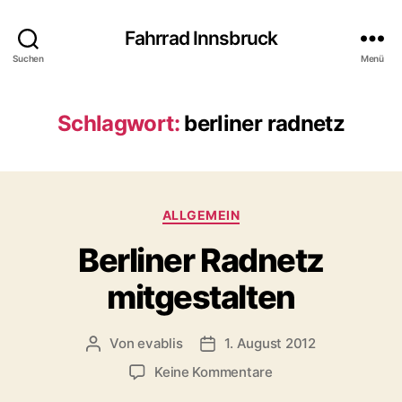
Fahrrad Innsbruck
Suchen
Menü
Schlagwort:
berliner radnetz
K
ALLGEMEIN
a
Berliner Radnetz
t
e
mitgestalten
g
o
r
Von
evablis
1. August 2012
B
B
i
e
e
e
z
Keine Kommentare
i
i
n
u