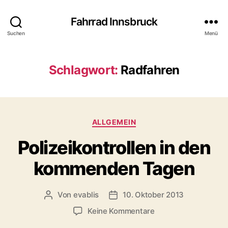
Fahrrad Innsbruck
Suchen
Menü
Schlagwort:
Radfahren
K
ALLGEMEIN
a
Polizeikontrollen in den
t
e
kommenden Tagen
g
o
r
Von
evablis
10. Oktober 2013
B
B
i
e
e
e
z
Keine Kommentare
i
i
n
u