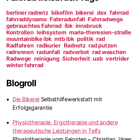
e
w
n
ö
berliner radnetz
bikefilm
bikerei
dex
fahrrad
k
r
fahrraddynamo
Fahrradunfall
Fahrradwege
o
gebrauchtes Fahrrad
ibk
innsbruck
t
m
Kontrollen
leihsystem
maria-theresien-straße
e
m
mountainbike ibk
mtb ibk
politik
rad
r
e
Radfahren
radkurier
Radnetz
rad putzen
n
radrennen
radunfall
radverbot
rad waschen
d
Radwege
reinigung
Sicherheit
usb
vertrider
e
winter fahrrad
n
T
Blogroll
a
g
e
Die Bikerei
Selbsthilfewerkstatt mit
n
Erfolgsgarantie
Physiotherapie, Ergotherapie und andere
therapeutische Leistungen in Telfs
Physiotherapie vom Feinsten – Christian Jäger