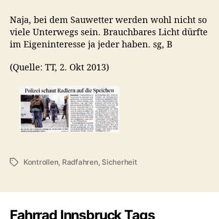
t
t
P
r
r
o
Naja, bei dem Sauwetter werden wohl nicht so
a
a
l
viele Unterwegs sein. Brauchbares Licht dürfte
g
g
i
im Eigeninteresse ja jeder haben. sg, B
s
s
z
a
d
e
u
a
(Quelle: TT, 2. Okt 2013)
i
t
t
k
o
u
o
r
m
n
t
r
o
l
l
Kontrollen
,
Radfahren
,
Sicherheit
S
e
c
n
h
i
l
n
a
d
Fahrrad Innsbruck Tags
g