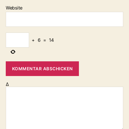
Website
+
6
=
14
Δ