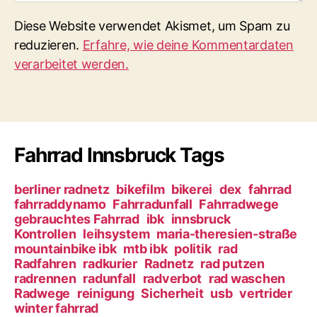
Diese Website verwendet Akismet, um Spam zu
reduzieren.
Erfahre, wie deine Kommentardaten
verarbeitet werden.
Fahrrad Innsbruck Tags
berliner radnetz
bikefilm
bikerei
dex
fahrrad
fahrraddynamo
Fahrradunfall
Fahrradwege
gebrauchtes Fahrrad
ibk
innsbruck
Kontrollen
leihsystem
maria-theresien-straße
mountainbike ibk
mtb ibk
politik
rad
Radfahren
radkurier
Radnetz
rad putzen
radrennen
radunfall
radverbot
rad waschen
Radwege
reinigung
Sicherheit
usb
vertrider
winter fahrrad