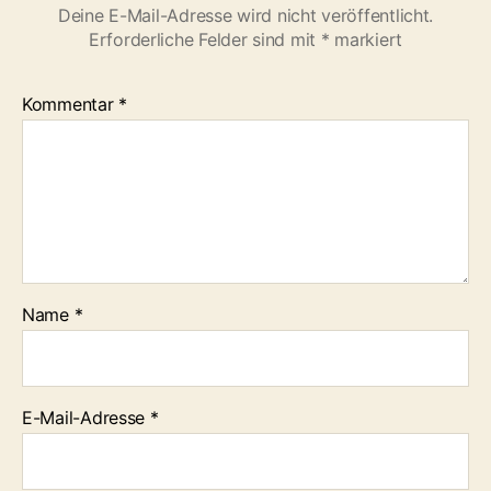
i
Deine E-Mail-Adresse wird nicht veröffentlicht.
n
Erforderliche Felder sind mit
*
markiert
f
ü
r
Kommentar
*
s
C
o
n
r
a
d
g
Name
*
e
s
u
c
h
E-Mail-Adresse
*
t
.