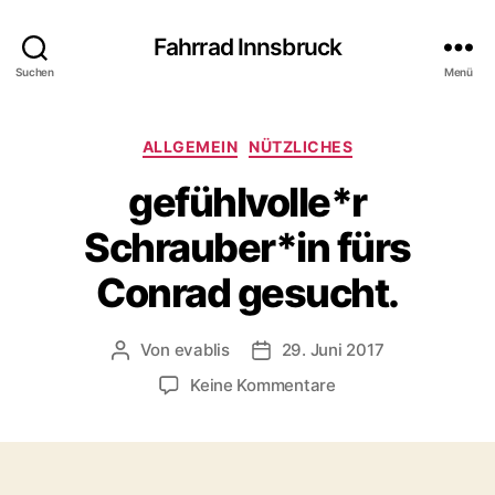
Fahrrad Innsbruck
Suchen
Menü
K
ALLGEMEIN
NÜTZLICHES
a
gefühlvolle*r
t
e
Schrauber*in fürs
g
o
Conrad gesucht.
r
i
e
Von
evablis
29. Juni 2017
B
B
n
e
e
z
Keine Kommentare
i
i
u
t
t
g
r
r
e
a
a
f