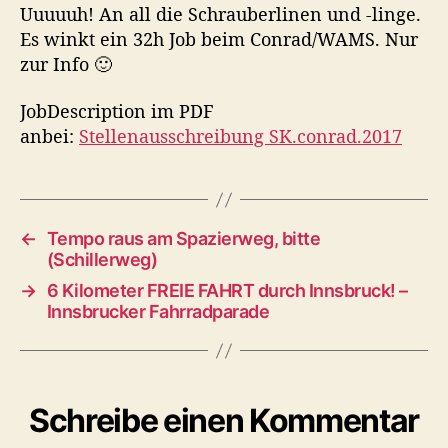
g
g
ü
Uuuuuh! An all die Schrauberlinen und -linge.
s
s
h
Es winkt ein 32h Job beim Conrad/WAMS. Nur
a
d
l
zur Info 🙂
u
a
v
t
t
o
JobDescription im PDF
o
u
l
r
m
anbei:
Stellenausschreibung SK.conrad.2017
l
e
*
r
S
←
Tempo raus am Spazierweg, bitte
c
(Schillerweg)
h
→
6 Kilometer FREIE FAHRT durch Innsbruck! –
r
Innsbrucker Fahrradparade
a
u
b
e
r
Schreibe einen Kommentar
*