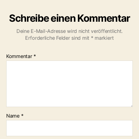
t
t
e
a
Schreibe einen Kommentar
r
d
t
:
Deine E-Mail-Adresse wird nicht veröffentlicht.
R
Erforderliche Felder sind mit
*
markiert
a
d
Kommentar
*
v
e
r
b
o
t
m
i
t
Name
*
L
e
i