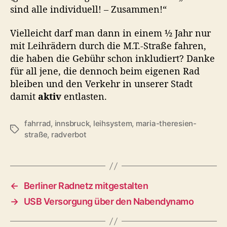
sind alle individuell! – Zusammen!“
n
d
e
Vielleicht darf man dann in einem ½ Jahr nur
r
mit Leihrädern durch die M.T.-Straße fahren,
„
die haben die Gebühr schon inkludiert? Danke
n
für all jene, die dennoch beim eigenen Rad
e
bleiben und den Verkehr in unserer Stadt
u
damit
aktiv
entlasten.
e
n
“
fahrrad
,
innsbruck
,
leihsystem
,
maria-theresien-
S
R
straße
,
radverbot
c
a
h
d
l
h
a
a
g
←
Berliner Radnetz mitgestalten
u
w
p
→
USB Versorgung über den Nabendynamo
ö
t
r
s