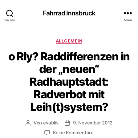
Fahrrad Innsbruck
Suchen
Menü
K
ALLGEMEIN
a
o Rly? Raddifferenzen in
t
e
der „neuen“
g
o
Radhauptstadt:
r
i
Radverbot mit
e
n
Leih(t)system?
Von
evablis
9. November 2012
B
B
e
e
z
Keine Kommentare
i
i