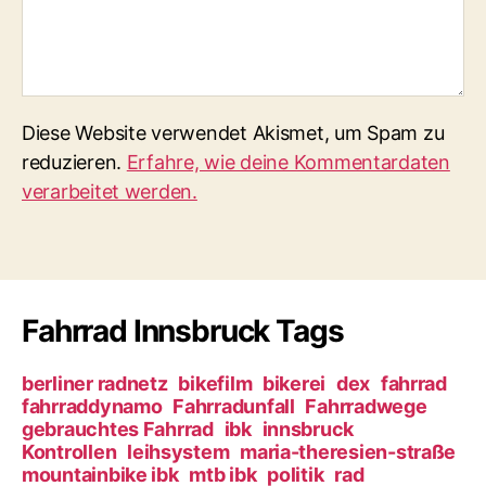
Diese Website verwendet Akismet, um Spam zu
reduzieren.
Erfahre, wie deine Kommentardaten
verarbeitet werden.
Fahrrad Innsbruck Tags
berliner radnetz
bikefilm
bikerei
dex
fahrrad
fahrraddynamo
Fahrradunfall
Fahrradwege
gebrauchtes Fahrrad
ibk
innsbruck
Kontrollen
leihsystem
maria-theresien-straße
mountainbike ibk
mtb ibk
politik
rad