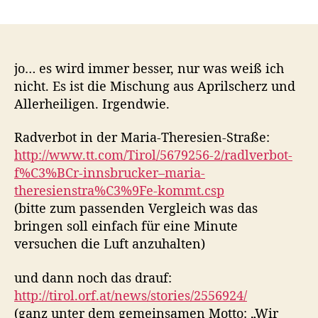
u
t
t
o
r
r
R
a
a
l
g
g
y
jo… es wird immer besser, nur was weiß ich
s
s
?
nicht. Es ist die Mischung aus Aprilscherz und
a
d
R
Allerheiligen. Irgendwie.
u
a
a
t
t
d
Radverbot in der Maria-Theresien-Straße:
o
u
d
r
m
http://www.tt.com/Tirol/5679256-2/radlverbot-
i
f%C3%BCr-innsbrucker–maria-
f
theresienstra%C3%9Fe-kommt.csp
f
e
(bitte zum passenden Vergleich was das
r
bringen soll einfach für eine Minute
e
versuchen die Luft anzuhalten)
n
z
und dann noch das drauf:
e
http://tirol.orf.at/news/stories/2556924/
n
(ganz unter dem gemeinsamen Motto: „Wir
i