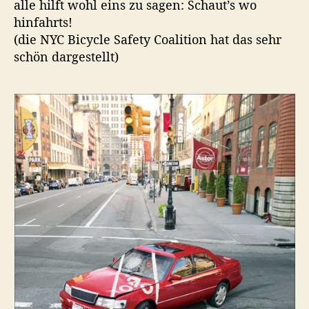
alle hilft wohl eins zu sagen: Schaut’s wo
t
t
m
hinfahrts!
o
u
a
r
m
(die NYC Bicycle Safety Coalition hat das sehr
l
schön dargestellt)
s
c
h
a
u
n