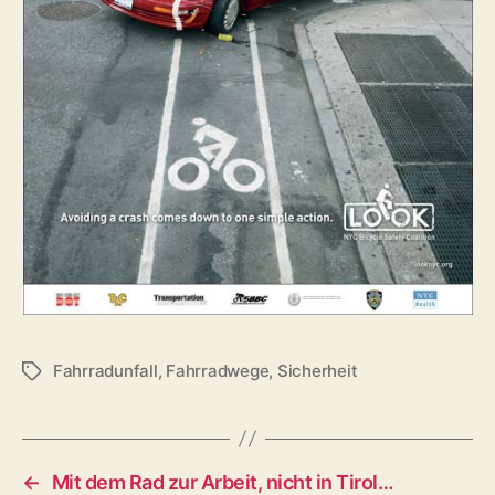
Fahrradunfall
,
Fahrradwege
,
Sicherheit
S
c
h
l
a
←
Mit dem Rad zur Arbeit, nicht in Tirol…
g