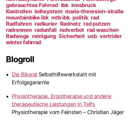
gebrauchtes Fahrrad
ibk
innsbruck
Kontrollen
leihsystem
maria-theresien-straße
mountainbike ibk
mtb ibk
politik
rad
Radfahren
radkurier
Radnetz
rad putzen
radrennen
radunfall
radverbot
rad waschen
Radwege
reinigung
Sicherheit
usb
vertrider
winter fahrrad
Blogroll
Die Bikerei
Selbsthilfewerkstatt mit
Erfolgsgarantie
Physiotherapie, Ergotherapie und andere
therapeutische Leistungen in Telfs
Physiotherapie vom Feinsten – Christian Jäger