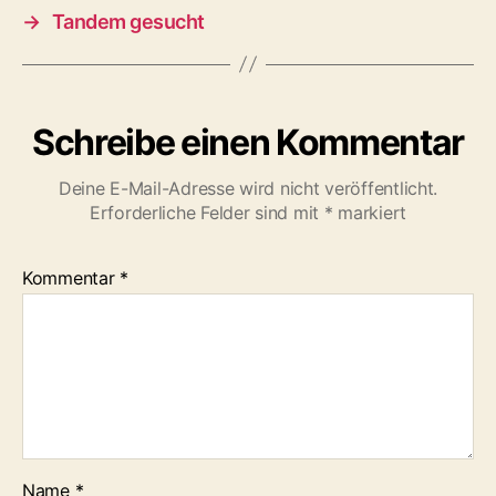
→
Tandem gesucht
w
ö
r
t
e
Schreibe einen Kommentar
r
Deine E-Mail-Adresse wird nicht veröffentlicht.
Erforderliche Felder sind mit
*
markiert
Kommentar
*
Name
*