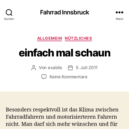
Fahrrad Innsbruck
Suchen
Menü
K
ALLGEMEIN
NÜTZLICHES
a
einfach mal schaun
t
e
g
Von
evablis
5. Juli 2011
B
B
o
e
e
r
z
Keine Kommentare
i
i
i
u
t
t
e
e
r
r
n
i
a
a
n
g
g
f
Besonders respektvoll ist das Klima zwischen
s
s
a
Fahrradfahrern und motorisierteren Fahrern
a
d
c
nicht. Man darf sich mehr wünschen und für
u
a
h