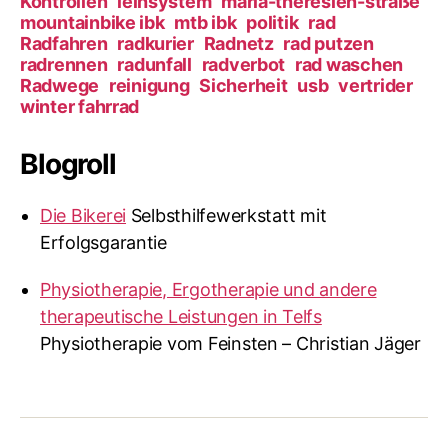
Kontrollen
leihsystem
maria-theresien-straße
mountainbike ibk
mtb ibk
politik
rad
Radfahren
radkurier
Radnetz
rad putzen
radrennen
radunfall
radverbot
rad waschen
Radwege
reinigung
Sicherheit
usb
vertrider
winter fahrrad
Blogroll
Die Bikerei
Selbsthilfewerkstatt mit
Erfolgsgarantie
Physiotherapie, Ergotherapie und andere
therapeutische Leistungen in Telfs
Physiotherapie vom Feinsten – Christian Jäger