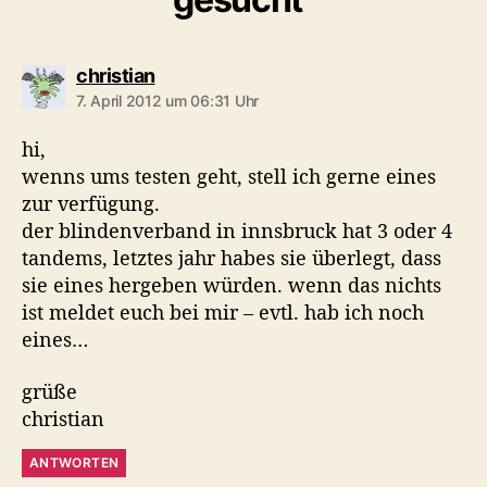
s
christian
a
7. April 2012 um 06:31 Uhr
g
t
hi,
:
wenns ums testen geht, stell ich gerne eines
zur verfügung.
der blindenverband in innsbruck hat 3 oder 4
tandems, letztes jahr habes sie überlegt, dass
sie eines hergeben würden. wenn das nichts
ist meldet euch bei mir – evtl. hab ich noch
eines…
grüße
christian
ANTWORTEN