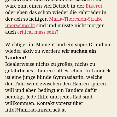
s
t
t
wäre zum einen viel Betrieb in der
Bikerei
u
o
u
oder eben das schon wieder die Fahrräder in
c
r
m
der ach so heiligen
Maria-Theresien-Straße
h
t
unerwünscht
sind und müsste nicht morgen
auch
critical mass sein
?
Wichtiger im Moment und ein super Grund um
wieder aktiv zu werden:
wir suchen ein
Tandem!
Idealerweise nichts zu großes, nichts zu
gefährliches – fahren soll es schon. In Landeck
ist eine junge blinde Gymnasiastin, welche
den Fahrtwind zwischen den Haaren spüren
will und eben bedingt ein Tandem dafür
benötigt. Jede Hilfe und jedes Rad sind
willkommen. Kontakt vorerst über
info@fahrrad-innsbruck.at