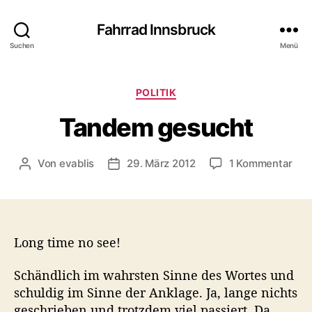
Fahrrad Innsbruck
Suchen
Menü
K
POLITIK
a
Tandem gesucht
t
e
g
z
Von
evablis
29. März 2012
1 Kommentar
B
B
o
u
e
e
r
T
i
i
i
a
t
t
e
n
r
r
n
d
Long time no see!
a
a
e
g
g
m
s
s
Schändlich im wahrsten Sinne des Wortes und
g
a
d
schuldig im Sinne der Anklage. Ja, lange nichts
e
u
a
geschrieben und trotzdem viel passiert. Da