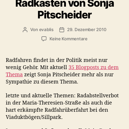
Radkasten von Sonja
t
n
e
n
Pitscheider
g
s
o
b
r
r
Von
evablis
29. Dezember 2010
B
B
i
u
e
e
e
z
Keine Kommentare
c
i
i
n
u
k
t
t
R
e
r
r
a
Radfahren findet in der Politik meist nur
r
a
a
d
wenig Gehör. Mit aktuell
35 Blogposts zu dem
R
g
g
k
a
Thema
zeigt Sonja Pitscheider mehr als nur
s
s
a
d
a
d
Sympathie zu diesem Thema.
s
w
u
a
t
e
t
t
letzte und aktuelle Themen: Radabstellverbot
e
g
o
u
in der Maria-Theresien-Straße als auch die
n
e
r
m
v
hart erkämpfte Radfahrüberfahrt bei den
n
o
Viaduktbögen/Sillpark.
e
n
t
S