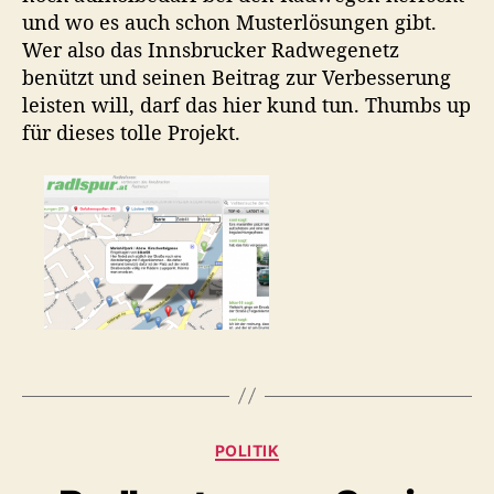
t
t
s
und wo es auch schon Musterlösungen gibt.
r
o
u
t
Wer also das Innsbrucker Radwegenetz
.
r
m
a
benützt und seinen Beitrag zur Verbesserung
t
leisten will, darf das hier kund tun. Thumbs up
–
für dieses tolle Projekt.
V
o
r
s
c
h
l
ä
g
e
f
ü
r
K
POLITIK
s
a
I