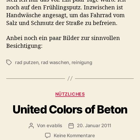
a
noch auf den Frühlingsputz. Inzwischen ist
d
Handwäsche angesagt, um das Fahrrad vom
l
Salz und Schmutz der Straße zu befreien.
-
W
Anbei noch ein paar Bilder zur sinnvollen
a
s
Besichtigung:
h
–
rad putzen
,
rad waschen
,
reinigung
S
D
c
i
h
e
l
W
a
K
a
NÜTZLICHES
g
a
s
w
United Colors of Beton
t
c
ö
e
h
r
g
s
t
Von
evablis
20. Januar 2011
B
B
o
t
e
e
e
r
r
z
Keine Kommentare
r
i
i