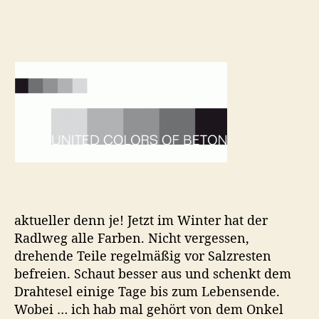
i
a
u
t
t
e
ß
U
r
r
n
e
n
a
a
f
i
g
g
ü
t
s
s
r
e
a
d
s
d
u
a
R
C
t
t
a
o
o
u
d
l
r
m
l
o
r
s
o
aktueller denn je! Jetzt im Winter hat der
f
Radlweg alle Farben. Nicht vergessen,
B
drehende Teile regelmäßig vor Salzresten
e
t
befreien. Schaut besser aus und schenkt dem
o
Drahtesel einige Tage bis zum Lebensende.
n
Wobei … ich hab mal gehört von dem Onkel