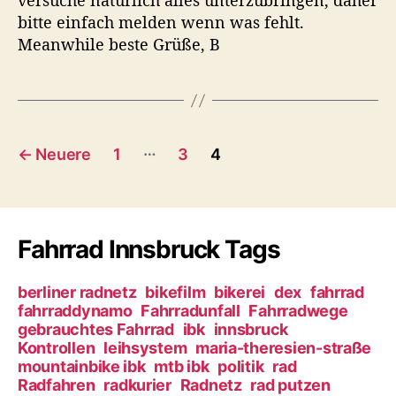
versuche natürlich alles unterzubringen, daher
-
bitte einfach melden wenn was fehlt.
I
Meanwhile beste Grüße, B
n
n
s
b
r
B
u
…
←
Neuere
1
3
4
c
e
k
!
i
Fahrrad Innsbruck Tags
t
r
berliner radnetz
bikefilm
bikerei
dex
fahrrad
fahrraddynamo
Fahrradunfall
Fahrradwege
a
gebrauchtes Fahrrad
ibk
innsbruck
Kontrollen
leihsystem
maria-theresien-straße
g
mountainbike ibk
mtb ibk
politik
rad
Radfahren
radkurier
Radnetz
rad putzen
s