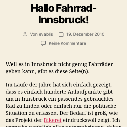
Hallo Fahrrad-
t
c
e
k
Innsbruck!
g
o
r
Von
evablis
19. Dezember 2010
B
B
i
e
e
e
z
Keine Kommentare
i
i
n
u
t
t
H
r
r
a
Weil es in Innsbruck nicht genug Fahrräder
a
a
l
geben kann, gibt es diese Seite(n).
g
g
l
s
s
o
Im Laufe der Jahre hat sich einfach gezeigt,
a
d
F
u
a
dass es einfach hunderte Anlaufpunkte gibt
a
t
t
um in Innsbruck ein passendes gebrauchtes
h
o
u
Rad zu finden oder einfach nur die politische
r
r
m
r
Situation zu erfassen. Der Bedarf ist groß, wie
a
das Projekt der
Bikerei
eindrucksvoll zeigt. Ich
d