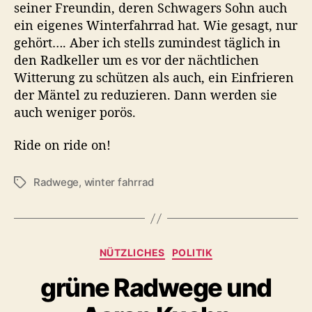
seiner Freundin, deren Schwagers Sohn auch
ein eigenes Winterfahrrad hat. Wie gesagt, nur
gehört…. Aber ich stells zumindest täglich in
den Radkeller um es vor der nächtlichen
Witterung zu schützen als auch, ein Einfrieren
der Mäntel zu reduzieren. Dann werden sie
auch weniger porös.
Ride on ride on!
Radwege
,
winter fahrrad
S
c
h
l
a
K
NÜTZLICHES
POLITIK
g
a
w
grüne Radwege und
t
ö
e
r
g