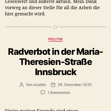
Lesenwert und äußerst aktuell. Mein Dank
z
o
vorweg an dieser Stelle für all die Arbeit die
n
hier gemacht wird.
j
a
P
i
t
K
POLITIK
s
a
c
Radverbot in der Maria-
t
h
e
e
Theresien-Straße
g
i
o
Innsbruck
d
r
e
i
r
e
Von
evablis
29. Dezember 2010
B
B
n
e
e
z
1 Kommentar
i
i
u
t
t
R
r
r
a
Einige meiner Freunde sind einer