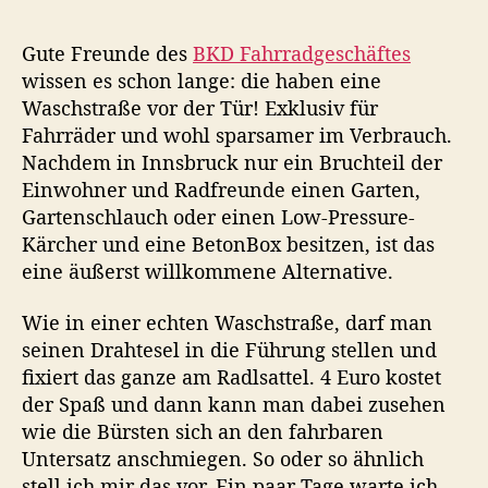
F
i
i
a
t
t
Gute Freunde des
BKD Fahrradgeschäftes
h
r
r
wissen es schon lange: die haben eine
r
a
a
Waschstraße vor der Tür! Exklusiv für
r
g
g
Fahrräder und wohl sparsamer im Verbrauch.
a
s
s
Nachdem in Innsbruck nur ein Bruchteil der
d
a
d
Einwohner und Radfreunde einen Garten,
w
u
a
a
Gartenschlauch oder einen Low-Pressure-
t
t
s
o
u
Kärcher und eine BetonBox besitzen, ist das
c
r
m
eine äußerst willkommene Alternative.
h
e
Wie in einer echten Waschstraße, darf man
n
seinen Drahtesel in die Führung stellen und
i
fixiert das ganze am Radlsattel. 4 Euro kostet
m
der Spaß und dann kann man dabei zusehen
B
K
wie die Bürsten sich an den fahrbaren
D
Untersatz anschmiegen. So oder so ähnlich
R
stell ich mir das vor. Ein paar Tage warte ich