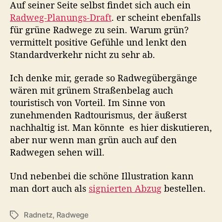
Auf seiner Seite selbst findet sich auch ein
A
Radweg-Planungs-Draft
. er scheint ebenfalls
a
für grüne Radwege zu sein. Warum grün?
r
o
vermittelt positive Gefühle und lenkt den
n
Standardverkehr nicht zu sehr ab.
K
u
Ich denke mir, gerade so Radwegübergänge
e
wären mit grünem Straßenbelag auch
h
touristisch von Vorteil. Im Sinne von
n
zunehmenden Radtourismus, der äußerst
nachhaltig ist. Man könnte es hier diskutieren,
aber nur wenn man grün auch auf den
Radwegen sehen will.
Und nebenbei die schöne Illustration kann
man dort auch als
signierten Abzug
bestellen.
Radnetz
,
Radwege
S