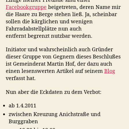
a
a
d
Facebookgruppe
beigetreten, deren Name mir
g
g
v
die Haare zu Berge stehen ließ. Ja, scheinbar
s
s
e
a
d
sollen die kärglichen und wenigen
r
u
a
Fahrradabstellplätze nun auch
b
t
t
entfernt begrenzt nutzbar werden.
o
o
u
t
r
m
i
Initiator und wahrscheinlich auch Gründer
n
dieser Gruppe von Gegnern dieses Beschlußes
d
ist Gemeinderat Martin Hof, der dazu auch
e
einen lesenswerten Artikel auf seinem
Blog
r
verfasst hat.
M
a
Nun aber die Eckdaten zu dem Verbot:
r
i
ab 1.4.2011
a
-
zwischen Kreuzung Anichstraße und
T
Burggraben
h