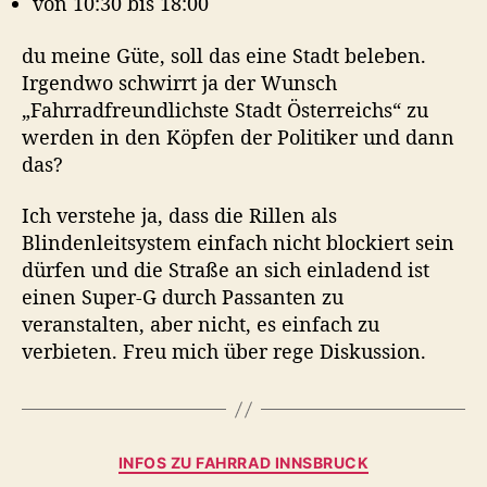
von 10:30 bis 18:00
e
r
du meine Güte, soll das eine Stadt beleben.
e
s
Irgendwo schwirrt ja der Wunsch
i
„Fahrradfreundlichste Stadt Österreichs“ zu
e
werden in den Köpfen der Politiker und dann
n
das?
-
S
Ich verstehe ja, dass die Rillen als
t
Blindenleitsystem einfach nicht blockiert sein
r
dürfen und die Straße an sich einladend ist
a
ß
einen Super-G durch Passanten zu
e
veranstalten, aber nicht, es einfach zu
I
verbieten. Freu mich über rege Diskussion.
n
n
s
b
K
r
INFOS ZU FAHRRAD INNSBRUCK
a
u