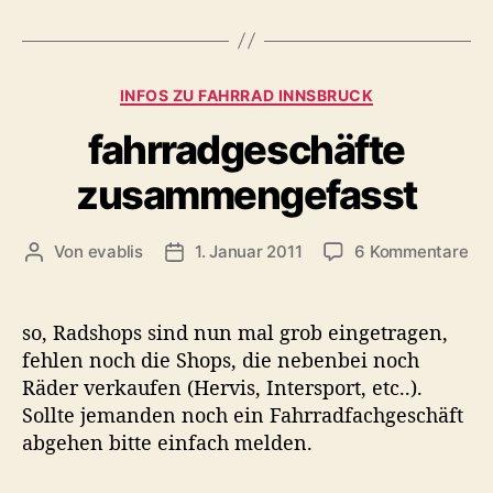
c
h
l
a
K
INFOS ZU FAHRRAD INNSBRUCK
g
a
w
fahrradgeschäfte
t
ö
e
r
zusammengefasst
g
t
o
e
r
z
r
Von
evablis
1. Januar 2011
6 Kommentare
B
B
i
u
e
e
e
f
i
i
n
a
t
t
so, Radshops sind nun mal grob eingetragen,
h
r
r
fehlen noch die Shops, die nebenbei noch
r
a
a
Räder verkaufen (Hervis, Intersport, etc..).
r
g
g
Sollte jemanden noch ein Fahrradfachgeschäft
a
s
s
abgehen bitte einfach melden.
d
a
d
g
u
a
e