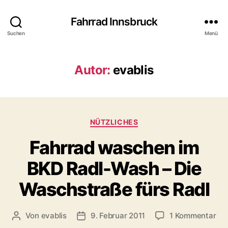
Fahrrad Innsbruck
Suchen
Menü
Autor:
evablis
K
NÜTZLICHES
a
Fahrrad waschen im
t
e
BKD Radl-Wash – Die
g
o
Waschstraße fürs Radl
r
i
e
z
Von
evablis
9. Februar 2011
1 Kommentar
B
B
n
u
e
e