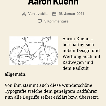
Aaron Kuehn
t
o
e
r
r
Von
evablis
15. Januar 2011
B
B
i
e
e
e
z
3 Kommentare
i
i
n
u
t
t
g
r
r
r
Aaron Kuehn –
a
a
ü
beschäftigt sich
g
g
n
neben Design und
s
s
e
a
d
Werbung auch mit
R
u
a
Radwegen und
a
t
t
dem Radkult
d
o
u
w
allgemein.
r
m
e
g
Von ihm stammt auch diese wunderschöne
e
Typografie welche dem geneigtem Radfahrer
u
nun alle Begriffe selbst erklärt bzw. übersetzt.
n
d