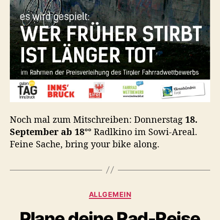
Noch mal zum Mitschreiben: Donnerstag
18.
September ab 18°°
Radlkino im Sowi-Areal.
Feine Sache, bring your bike along.
K
ALLGEMEIN
a
Plane deine Rad-Reise
t