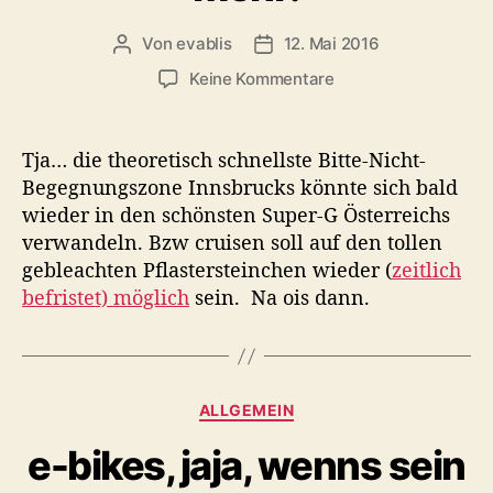
o
r
Von
evablis
12. Mai 2016
B
B
i
e
e
e
z
Keine Kommentare
i
i
n
u
t
t
M
r
r
a
Tja… die theoretisch schnellste Bitte-Nicht-
a
a
r
Begegnungszone Innsbrucks könnte sich bald
g
g
i
wieder in den schönsten Super-G Österreichs
s
s
a
a
d
verwandeln. Bzw cruisen soll auf den tollen
T
u
a
gebleachten Pflastersteinchen wieder (
zeitlich
h
t
t
befristet) möglich
sein. Na ois dann.
e
o
u
r
r
m
e
s
i
K
ALLGEMEIN
a
a
w
e-bikes, jaja, wenns sein
t
i
e
l