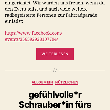
eingerichtet. Wir würden uns freuen, wenn du
k
den Event teilst und auch viele weitere
!
radbegeisterte Personen zur Fahrradparade
–
einlädst:
I
n
n
https://www.facebook.com/
s
events/356592928107794/
b
r
„
u
WEITERLESEN
6
c
K
k
e
i
r
l
F
K
ALLGEMEIN
NÜTZLICHES
o
a
a
m
h
gefühlvolle*r
t
e
r
e
Schrauber*in fürs
r
g
t
a
o