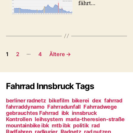
fährt…
e
i
s
e
m
i
t
B
C
…
1
2
4
Ältere
→
y
e
c
l
i
e
r
Fahrrad Innsbruck Tags
t
o
u
r
berliner radnetz
bikefilm
bikerei
dex
fahrrad
t
fahrraddynamo
Fahrradunfall
Fahrradwege
a
e
gebrauchtes Fahrrad
ibk
innsbruck
G
Kontrollen
leihsystem
maria-theresien-straße
g
P
mountainbike ibk
mtb ibk
politik
rad
X
Radfahren
radkurier
Radnetz
rad putzen