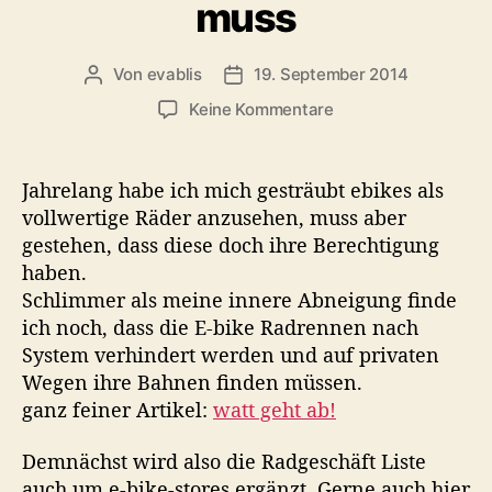
muss
g
l
o
m
r
e
Von
evablis
19. September 2014
B
B
i
h
e
e
e
z
Keine Kommentare
r
i
i
n
u
!
t
t
e
r
r
-
Jahrelang habe ich mich gesträubt ebikes als
a
a
b
vollwertige Räder anzusehen, muss aber
g
g
i
gestehen, dass diese doch ihre Berechtigung
s
s
k
a
d
haben.
e
u
a
Schlimmer als meine innere Abneigung finde
s
t
t
ich noch, dass die E-bike Radrennen nach
,
o
u
j
System verhindert werden und auf privaten
r
m
a
Wegen ihre Bahnen finden müssen.
j
ganz feiner Artikel:
watt geht ab!
a
,
Demnächst wird also die Radgeschäft Liste
w
auch um e-bike-stores ergänzt. Gerne auch hier