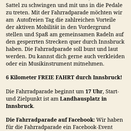
E
Sattel zu schwingen und mit uns in die Pedale
I
zu treten. Mit der Fahrradparade möchten wir
E
am Autofreien Tag die zahlreichen Vorteile
F
der aktiven Mobilität in den Vordergrund
A
stellen und Spaß am gemeinsamen Radeln auf
H
R
den gesperrten Strecken quer durch Innsbruck
T
haben. Die Fahrradparade soll bunt und laut
d
werden. Du kannst dich gerne auch verkleiden
u
oder ein Musikinstrument mitnehmen.
r
c
6 Kilometer FREIE FAHRT durch Innsbruck!
h
I
Die Fahrradparade beginnt um
17 Uhr
, Start-
n
und Zielpunkt ist am
Landhausplatz in
n
s
Innsbruck
.
b
r
Die Fahrradparade auf Facebook:
Wir haben
u
für die Fahrradparade ein Facebook-Event
c