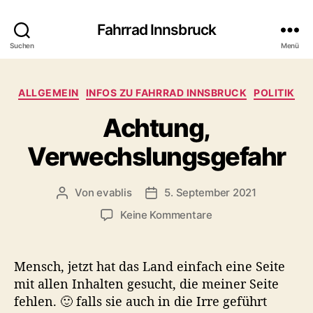
Fahrrad Innsbruck
Suchen
Menü
K
ALLGEMEIN
INFOS ZU FAHRRAD INNSBRUCK
POLITIK
a
Achtung,
t
e
Verwechslungsgefahr
g
o
r
Von
evablis
5. September 2021
B
B
i
e
e
e
z
Keine Kommentare
i
i
n
u
t
t
A
r
r
c
Mensch, jetzt hat das Land einfach eine Seite
a
a
h
mit allen Inhalten gesucht, die meiner Seite
g
g
t
fehlen. 🙂 falls sie auch in die Irre geführt
s
s
u