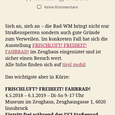
h
n
e
e
r
z
Keine Kommentare
i
i
u
t
t
F
r
r
a
Sieh an, sieh an – die Rad-WM bringt nicht nur
a
a
h
Straßensperren sondern auch gute Gründe
g
g
r
zum Verweilen. Im konkreten Fall hat sich die
s
s
r
a
d
Ausstellung
FRISCHLUFT! FREIHEIT!
a
u
a
FAHRRAD!
im Zeughaus eingenistet und ist
d
t
t
sicher einen Besuch wert.
A
o
u
u
Alle Infos finden sich auf
tirol mobil
r
m
s
s
Das wichtigste aber in Kürze:
t
e
FRISCHLUFT? FREIHEIT! FAHRRAD!
l
4.5.2018 – 6.1.2019 – Di–So 9–17 Uhr
l
Museum im Zeughaus, Zeughausgasse 1, 6020
u
Innsbruck
n
Eintritt frei während der UCI Staßenrad
g