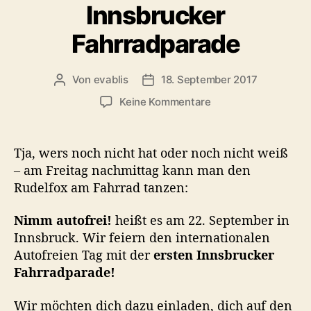
Innsbrucker
r
i
Fahrradparade
e
n
Von
evablis
18. September 2017
B
B
e
e
z
Keine Kommentare
i
i
u
t
t
6
r
r
K
Tja, wers noch nicht hat oder noch nicht weiß
a
a
i
– am Freitag nachmittag kann man den
g
g
l
Rudelfox am Fahrrad tanzen:
s
s
o
a
d
m
u
a
Nimm autofrei!
heißt es am 22. September in
e
t
t
Innsbruck. Wir feiern den internationalen
t
o
u
Autofreien Tag mit der
ersten Innsbrucker
e
r
m
r
Fahrradparade!
F
R
Wir möchten dich dazu einladen, dich auf den