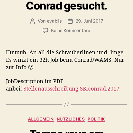
e
Conrad gesucht.
d
r
r
p
i
F
a
e
Von
evablis
29. Juni 2017
B
B
r
n
R
e
e
a
z
Keine Kommentare
E
i
i
d
u
I
t
t
e
g
r
r
E
e
Uuuuuh! An all die Schrauberlinen und -linge.
a
a
F
f
Es winkt ein 32h Job beim Conrad/WAMS. Nur
g
g
ü
A
zur Info 🙂
s
s
h
H
a
d
l
R
u
a
JobDescription im PDF
v
t
t
anbei:
Stellenausschreibung SK.conrad.2017
T
o
o
u
l
d
r
m
l
u
e
r
*
K
ALLGEMEIN
NÜTZLICHES
POLITIK
c
r
a
h
S
t