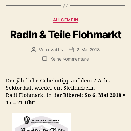
l
e
F
K
ALLGEMEIN
a
a
h
Radln & Teile Flohmarkt
t
r
e
r
g
a
Von
evablis
2. Mai 2018
B
B
o
d
e
e
r
z
Keine Kommentare
g
i
i
i
u
e
t
t
e
R
s
r
r
n
a
Der jährliche Geheimtipp auf dem 2 Achs-
c
a
a
d
h
Sektor hält wieder ein Stelldichein:
g
g
l
i
Radl Flohmarkt in der Bikerei:
So 6. Mai 2018 •
s
s
n
c
a
d
17 – 21 Uhr
&
h
u
a
T
t
t
t
e
e
o
u
i
r
m
l