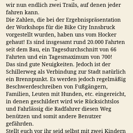
S
wir nun endlich zwei Trails, auf denen jeder
g
u
p
fahren kann.
e
c
a
s
Die Zahlen, die bei der Ergebnispräsentation
z
k
u
der Workshops für die Bike City Innsbruck
i
e
c
vorgestellt wurden, haben uns vom Hocker
e
r
h
r
gehaut! Es sind insgesamt rund 20.000 Fahrten
t
F
w
seit dem Bau, ein Tagesdurchschnitt von 66
.
e
a
Fahrten und ein Tagesmaximum von 700!
g
h
Das sind gute Neuigkeiten. Jedoch ist der
,
r
Schillerweg als Verbindung zur Stadt natürlich
b
ein Brennpunkt. Es werden jedoch regelmäßig
r
i
Beschwerdeschreiben von Fußgängern,
a
t
t
Familien, Leuten mit Hunden, etc. eingereicht,
d
e
in denen geschildert wird wie Rücksichtslos
p
(
und Fahrlässig die Radfahrer diesen Weg
a
S
benützen und somit andere Benutzer
r
c
gefährden.
h
a
Stellt euch vor ihr seid selbst mit zwei Kindern
i