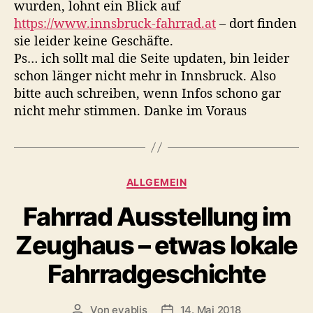
a
d
wurden, lohnt ein Blick auf
n
u
a
https://www.innsbruck-fahrrad.at
– dort finden
g
t
t
sie leider keine Geschäfte.
,
o
u
V
Ps… ich sollt mal die Seite updaten, bin leider
r
m
e
schon länger nicht mehr in Innsbruck. Also
r
bitte auch schreiben, wenn Infos schono gar
w
nicht mehr stimmen. Danke im Voraus
e
c
h
s
l
K
ALLGEMEIN
u
a
Fahrrad Ausstellung im
n
t
g
e
Zeughaus – etwas lokale
s
g
g
o
Fahrradgeschichte
e
r
f
i
a
e
Von
evablis
14. Mai 2018
B
B