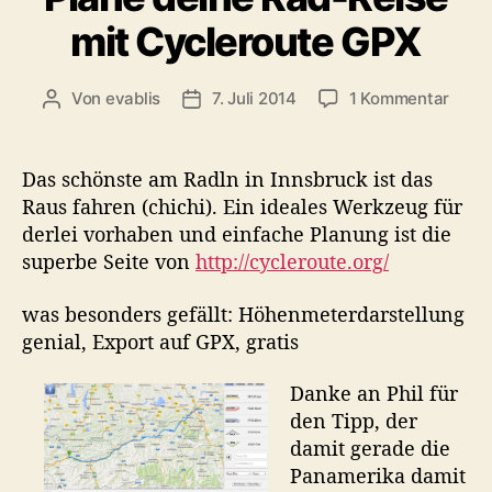
e
mit Cycleroute GPX
g
o
r
z
Von
evablis
7. Juli 2014
1 Kommentar
B
B
i
u
e
e
e
P
i
i
n
l
t
t
Das schönste am Radln in Innsbruck ist das
a
r
r
Raus fahren (chichi). Ein ideales Werkzeug für
n
a
a
derlei vorhaben und einfache Planung ist die
e
g
g
superbe Seite von
http://cycleroute.org/
d
s
s
e
a
d
was besonders gefällt: Höhenmeterdarstellung
i
u
a
genial, Export auf GPX, gratis
n
t
t
e
o
u
R
r
m
Danke an Phil für
a
den Tipp, der
d
damit gerade die
-
Panamerika damit
R