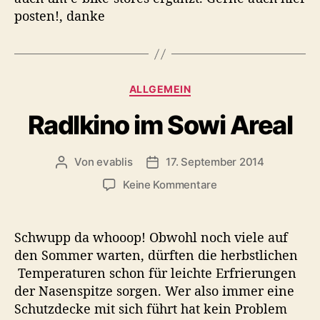
e
posten!, danke
n
n
s
s
e
K
ALLGEMEIN
i
a
n
Radlkino im Sowi Areal
t
m
e
u
g
s
Von
evablis
17. September 2014
B
B
o
s
e
e
r
z
Keine Kommentare
i
i
i
u
t
t
e
R
r
r
n
a
Schwupp da whooop! Obwohl noch viele auf
a
a
d
den Sommer warten, dürften die herbstlichen
g
g
l
Temperaturen schon für leichte Erfrierungen
s
s
k
a
d
der Nasenspitze sorgen. Wer also immer eine
i
u
a
Schutzdecke mit sich führt hat kein Problem
n
t
t