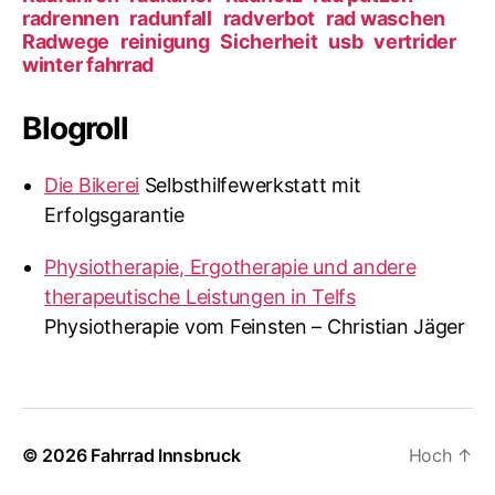
s
radrennen
radunfall
radverbot
rad waschen
Radwege
reinigung
Sicherheit
usb
vertrider
n
winter fahrrad
a
Blogroll
v
i
Die Bikerei
Selbsthilfewerkstatt mit
Erfolgsgarantie
g
a
Physiotherapie, Ergotherapie und andere
therapeutische Leistungen in Telfs
t
Physiotherapie vom Feinsten – Christian Jäger
i
o
n
© 2026
Fahrrad Innsbruck
Hoch
↑