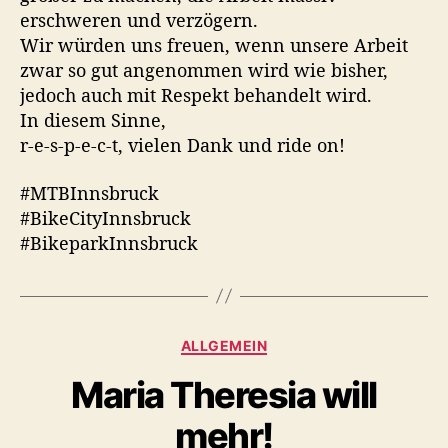
erschweren und verzögern.
Wir würden uns freuen, wenn unsere Arbeit
zwar so gut angenommen wird wie bisher,
jedoch auch mit Respekt behandelt wird.
In diesem Sinne,
r-e-s-p-e-c-t, vielen Dank und ride on!
#MTBInnsbruck
#BikeCityInnsbruck
#BikeparkInnsbruck
K
ALLGEMEIN
a
Maria Theresia will
t
e
mehr!
g