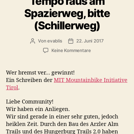
Tempo raus am
c
I
e
h
Spazierweg, bitte
g
n
r
o
n
a
(Schillerweg)
r
s
u
i
b
b
e
Von
evablis
22. Juni 2017
B
B
e
r
n
e
e
r
z
Keine Kommentare
u
i
i
*
u
c
t
t
i
T
r
r
n
k
e
Wer bremst ver… gewinnt!
a
a
f
!
m
Ein Schreiben der
MIT Mountainbike Initiative
g
g
ü
p
–
Tirol
.
s
s
r
o
I
a
d
s
r
n
u
a
C
Liebe Community!
a
t
t
o
n
Wir haben ein Anliegen.
u
o
u
n
Wir sind gerade in einer sehr guten, jedoch
s
s
r
m
r
a
heiklen Zeit. Durch den Bau des Arzler Alm
b
a
m
Trails und des Hungerburg Trails 2.0 haben
r
d