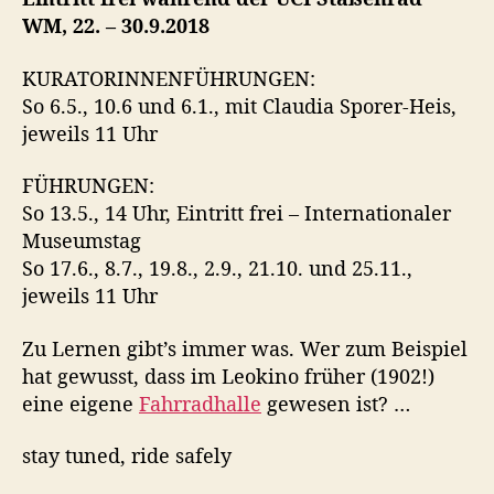
i
WM, 22. – 30.9.2018
m
Z
KURATORINNENFÜHRUNGEN:
e
So 6.5., 10.6 und 6.1., mit Claudia Sporer-Heis,
u
jeweils 11 Uhr
g
h
FÜHRUNGEN:
a
So 13.5., 14 Uhr, Eintritt frei – Internationaler
u
Museumstag
s
–
So 17.6., 8.7., 19.8., 2.9., 21.10. und 25.11.,
e
jeweils 11 Uhr
t
w
Zu Lernen gibt’s immer was. Wer zum Beispiel
a
hat gewusst, dass im Leokino früher (1902!)
s
eine eigene
Fahrradhalle
gewesen ist? …
l
o
stay tuned, ride safely
k
a