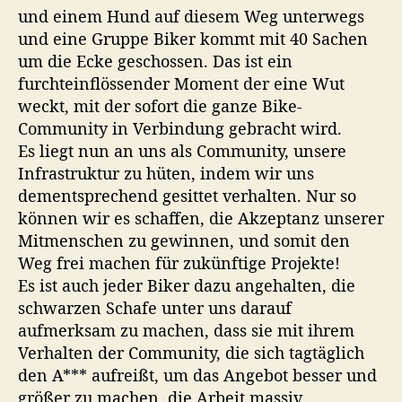
d
und einem Hund auf diesem Weg unterwegs
l
e
und eine Gruppe Biker kommt mit 40 Sachen
l
“
e
um die Ecke geschossen. Das ist ein
r
furchteinflössender Moment der eine Wut
w
weckt, mit der sofort die ganze Bike-
e
Community in Verbindung gebracht wird.
g
Es liegt nun an uns als Community, unsere
)
Infrastruktur zu hüten, indem wir uns
dementsprechend gesittet verhalten. Nur so
können wir es schaffen, die Akzeptanz unserer
Mitmenschen zu gewinnen, und somit den
Weg frei machen für zukünftige Projekte!
Es ist auch jeder Biker dazu angehalten, die
schwarzen Schafe unter uns darauf
aufmerksam zu machen, dass sie mit ihrem
Verhalten der Community, die sich tagtäglich
den A*** aufreißt, um das Angebot besser und
größer zu machen, die Arbeit massiv